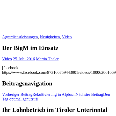
Agrardienstleistungen
,
Neuigkeiten
,
Video
Der BigM im Einsatz
Video
25. Mai 2016
Martin Thaler
[facebook
https://www.facebook.com/873106759443901/videos/100062061669
Beitragsnavigation
Vorheriger Beitrag
Rekultivierung in Alpbach
Nächster Beitrag
Den
Tag optimal genützt!!!
Ihr Lohnbetrieb im Tiroler Unterinntal